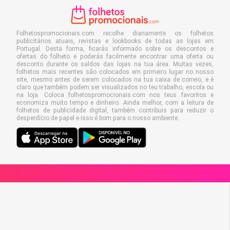
Folhetospromocionais.com recolhe diariamente os folhetos
publicitários atuais, revistas e lookbooks de todas as lojas em
Portugal. Desta forma, ficarás informado sobre os descontos e
ofertas do folheto e poderás facilmente encontrar uma oferta ou
desconto durante os saldos das lojas na tua área. Muitas vezes,
folhetos mais recentes são colocados em primeiro lugar no nosso
site, mesmo antes de serem colocados na tua caixa de correio, e é
claro que também podem ser visualizados no teu trabalho, escola ou
na loja. Coloca folhetospromocionais.com nos teus favoritos e
economiza muito tempo e dinheiro. Ainda melhor, com a leitura de
folhetos de publicidade digital, também contribuis para reduzir o
desperdício de papel e isso é bom para o nosso ambiente.