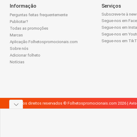
Informação
Serviços
Subscreve-te à news
Perguntas feitas frequentemente
Segue-nos em Fac
Publicitar?
Segue-nos em Inst
Todas as promoções
Segue-nos em Yout
Marcas
Segue-nos em Tik
Aplicação Folhetospromocionais.com
Sobre nós
Adicionar folheto
Notícias
Todos os direitos reservados © Folhetospromocionais.com 2026 |
Avis