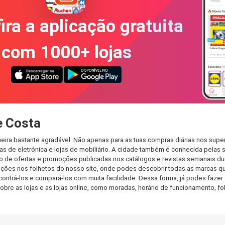
ira a aplicação gratuita
com 1000+ lojas
e Costa
ira bastante agradável. Não apenas para as tuas compras diárias nos super
s de eletrónica e lojas de mobiliário. A cidade também é conhecida pelas s
de ofertas e promoções publicadas nos catálogos e revistas semanais dur
ções nos folhetos do nosso site, onde podes descobrir todas as marcas qu
rá-los e compará-los com muita facilidade. Dessa forma, já podes fazer a 
sobre as lojas e as lojas online, como moradas, horário de funcionamento,