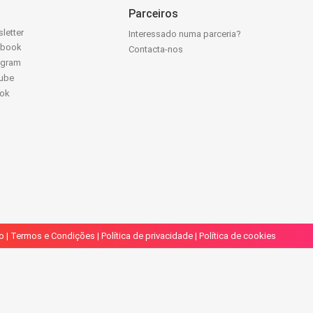
Parceiros
letter
Interessado numa parceria?
ebook
Contacta-nos
agram
ube
Tok
o
|
Termos e Condições
|
Política de privacidade
|
Política de cookies