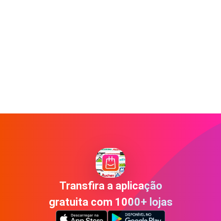
Transfira a aplicação
gratuita com 1000+ lojas