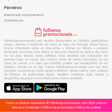
Parceiros
Interessado numa parceria?
Contacta-nos
Folhetospromocionais.com recolhe diariamente os folhetos publicitários
atuais, revistas e lookbooks de todas as lojas em Portugal. Desta forma,
ficarás informado sobre os descontos e ofertas do folheto e poderás
facilmente encontrar uma oferta ou desconto durante os saldos das lojas
na tua área. Muitas vezes, folhetos mais recentes são colocados em
primeiro lugar no nosso site, mesmo antes de serem colocados na tua
caixa de correio, e é claro que também podem ser visualizados no teu
trabalho, escola ou na loja. Coloca folhetospromocionais.com nos teus
favoritos e economiza muito tempo e dinheiro. Ainda melhor, com a leitura
de folhetos de publicidade digital, também contribuis para reduzir o
desperdício de papel e isso é bom para o nosso ambiente.
Todos os direitos reservados © Folhetospromocionais.com 2026 |
Aviso
|
Termos e Condições
|
Política de privacidade
|
Política de cookies