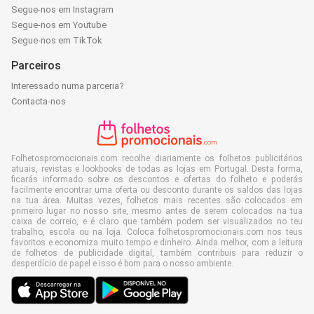
Segue-nos em Instagram
Segue-nos em Youtube
Segue-nos em TikTok
Parceiros
Interessado numa parceria?
Contacta-nos
Folhetospromocionais.com recolhe diariamente os folhetos publicitários
atuais, revistas e lookbooks de todas as lojas em Portugal. Desta forma,
ficarás informado sobre os descontos e ofertas do folheto e poderás
facilmente encontrar uma oferta ou desconto durante os saldos das lojas
na tua área. Muitas vezes, folhetos mais recentes são colocados em
primeiro lugar no nosso site, mesmo antes de serem colocados na tua
caixa de correio, e é claro que também podem ser visualizados no teu
trabalho, escola ou na loja. Coloca folhetospromocionais.com nos teus
favoritos e economiza muito tempo e dinheiro. Ainda melhor, com a leitura
de folhetos de publicidade digital, também contribuis para reduzir o
desperdício de papel e isso é bom para o nosso ambiente.