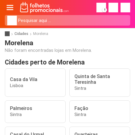
!
Cidades
Morelena
Morelena
Não foram encontradas lojas em Morelena.
Cidades perto de Morelena
Quinta de Santa
Casa da Vila
Teresinha
Lisboa
Sintra
Palmeiros
Fação
Sintra
Sintra
Casal do Urmal
Quarteiras