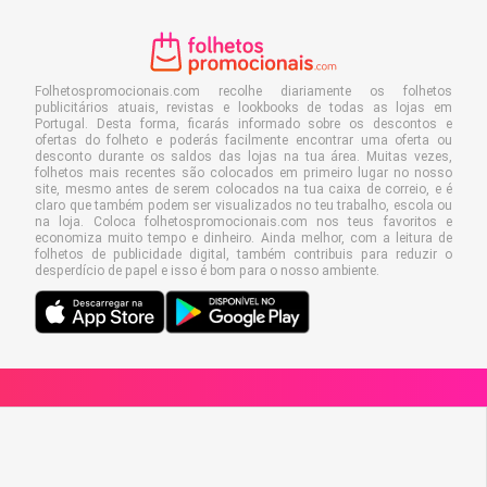
Folhetospromocionais.com recolhe diariamente os folhetos
publicitários atuais, revistas e lookbooks de todas as lojas em
Portugal. Desta forma, ficarás informado sobre os descontos e
ofertas do folheto e poderás facilmente encontrar uma oferta ou
desconto durante os saldos das lojas na tua área. Muitas vezes,
folhetos mais recentes são colocados em primeiro lugar no nosso
site, mesmo antes de serem colocados na tua caixa de correio, e é
claro que também podem ser visualizados no teu trabalho, escola ou
na loja. Coloca folhetospromocionais.com nos teus favoritos e
economiza muito tempo e dinheiro. Ainda melhor, com a leitura de
folhetos de publicidade digital, também contribuis para reduzir o
desperdício de papel e isso é bom para o nosso ambiente.