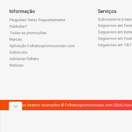
Informação
Serviços
Subscreve-te à news
Perguntas feitas frequentemente
Segue-nos em Fac
Publicitar?
Segue-nos em Inst
Todas as promoções
Segue-nos em Yout
Marcas
Segue-nos em Tik
Aplicação Folhetospromocionais.com
Sobre nós
Adicionar folheto
Notícias
Todos os direitos reservados © Folhetospromocionais.com 2026 |
Avis