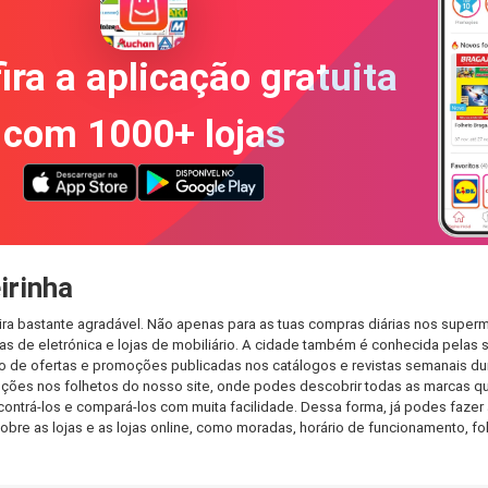
ira a aplicação gratuita
com 1000+ lojas
irinha
ra bastante agradável. Não apenas para as tuas compras diárias nos superm
s de eletrónica e lojas de mobiliário. A cidade também é conhecida pelas s
de ofertas e promoções publicadas nos catálogos e revistas semanais dur
ões nos folhetos do nosso site, onde podes descobrir todas as marcas que
rá-los e compará-los com muita facilidade. Dessa forma, já podes fazer a 
sobre as lojas e as lojas online, como moradas, horário de funcionamento,