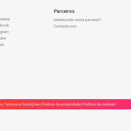
Parceiros
letter
Interessado numa parceria?
ebook
Contacta-nos
agram
ube
Tok
o
|
Termos e Condições
|
Política de privacidade
|
Política de cookies