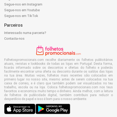
Segue-nos em Instagram
Segue-nos em Youtube
Segue-nos em TikTok
Parceiros
Interessado numa parceria?
Contacta-nos
Folhetospromocionais.com recolhe diariamente os folhetos publicitários
atuais, revistas e lookbooks de todas as lojas em Portugal. Desta forma,
ficarás informado sobre os descontos e ofertas do folheto e poderás
facilmente encontrar uma oferta ou desconto durante os saldos das lojas
na tua área. Muitas vezes, folhetos mais recentes são colocados em
primeiro lugar no nosso site, mesmo antes de serem colocados na tua
caixa de correio, e é claro que também podem ser visualizados no teu
trabalho, escola ou na loja. Coloca folhetospromocionais.com nos teus
favoritos e economiza muito tempo e dinheiro. Ainda melhor, com a leitura
de folhetos de publicidade digital, também contribuis para reduzir o
desperdício de papel e isso é bom para o nosso ambiente.