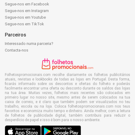
Segue-nos em Facebook
Segue-nos em Instagram
Segue-nos em Youtube
Segue-nos em TikTok
Parceiros
Interessado numa parceria?
Contacta-nos
Folhetospromocionais.com recolhe diariamente os folhetos publicitários
atuais, revistas e lookbooks de todas as lojas em Portugal. Desta forma,
ficarás informado sobre os descontos e ofertas do folheto e poderás
facilmente encontrar uma oferta ou desconto durante os saldos das lojas
na tua área. Muitas vezes, folhetos mais recentes são colocados em
primeiro lugar no nosso site, mesmo antes de serem colocados na tua
caixa de correio, e é claro que também podem ser visualizados no teu
trabalho, escola ou na loja. Coloca folhetospromocionais.com nos teus
favoritos e economiza muito tempo e dinheiro. Ainda melhor, com a leitura
de folhetos de publicidade digital, também contribuis para reduzir o
desperdício de papel e isso é bom para o nosso ambiente.