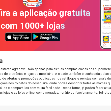
ira a aplicação gratuita
com 1000+ lojas
a
stante agradável. Não apenas para as tuas compras diárias nos supermerca
s de eletrónica e lojas de mobiliário. A cidade também é conhecida pelas s
de ofertas e promoções publicadas nos catálogos e revistas semanais dur
ções nos folhetos do nosso site, onde podes descobrir todas as marcas q
os e compará-los com muita facilidade. Dessa forma, já podes fazer a tua l
as lojas e as lojas online, como moradas, horário de funcionamento, folh