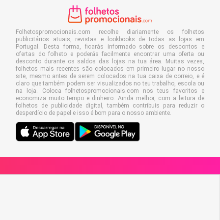
Folhetospromocionais.com recolhe diariamente os folhetos
publicitários atuais, revistas e lookbooks de todas as lojas em
Portugal. Desta forma, ficarás informado sobre os descontos e
ofertas do folheto e poderás facilmente encontrar uma oferta ou
desconto durante os saldos das lojas na tua área. Muitas vezes,
folhetos mais recentes são colocados em primeiro lugar no nosso
site, mesmo antes de serem colocados na tua caixa de correio, e é
claro que também podem ser visualizados no teu trabalho, escola ou
na loja. Coloca folhetospromocionais.com nos teus favoritos e
economiza muito tempo e dinheiro. Ainda melhor, com a leitura de
folhetos de publicidade digital, também contribuis para reduzir o
desperdício de papel e isso é bom para o nosso ambiente.