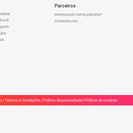
Parceiros
letter
Interessado numa parceria?
ebook
Contacta-nos
agram
ube
Tok
o
|
Termos e Condições
|
Política de privacidade
|
Política de cookies