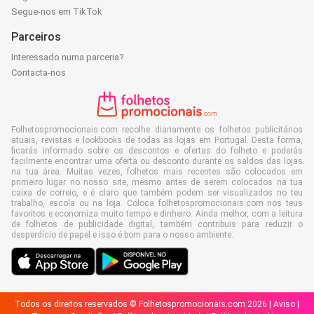
Segue-nos em TikTok
Parceiros
Interessado numa parceria?
Contacta-nos
Folhetospromocionais.com recolhe diariamente os folhetos publicitários
atuais, revistas e lookbooks de todas as lojas em Portugal. Desta forma,
ficarás informado sobre os descontos e ofertas do folheto e poderás
facilmente encontrar uma oferta ou desconto durante os saldos das lojas
na tua área. Muitas vezes, folhetos mais recentes são colocados em
primeiro lugar no nosso site, mesmo antes de serem colocados na tua
caixa de correio, e é claro que também podem ser visualizados no teu
trabalho, escola ou na loja. Coloca folhetospromocionais.com nos teus
favoritos e economiza muito tempo e dinheiro. Ainda melhor, com a leitura
de folhetos de publicidade digital, também contribuis para reduzir o
desperdício de papel e isso é bom para o nosso ambiente.
Todos os direitos reservados © Folhetospromocionais.com 2026 |
Aviso
|