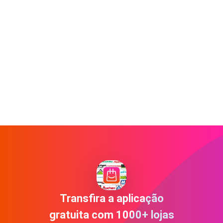
Transfira a aplicação
gratuita com 1000+ lojas