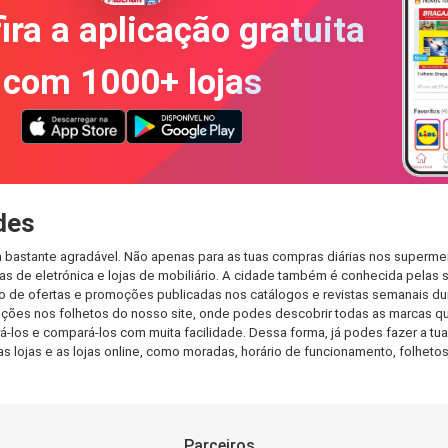
ira a aplicação gratuita
com 1000+ lojas
des
 bastante agradável. Não apenas para as tuas compras diárias nos supermer
s de eletrónica e lojas de mobiliário. A cidade também é conhecida pelas s
de ofertas e promoções publicadas nos catálogos e revistas semanais dur
ções nos folhetos do nosso site, onde podes descobrir todas as marcas qu
os e compará-los com muita facilidade. Dessa forma, já podes fazer a tua l
as lojas e as lojas online, como moradas, horário de funcionamento, folh
Parceiros