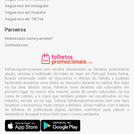
Segue-nos em Instagram
Segue-nos em Youtube
Segue-nos em TikTok
Parceiros
Interessado numa parceria?
Contacta-nos
Folhetospromocionais.com recolhe diariamente os folhetos publicitários
atuais, revistas e lookbooks de todas as lojas em Portugal. Desta forma,
ficarás informado sobre os descontos e ofertas do folheto e poderás
facilmente encontrar uma oferta ou desconto durante os saldos das lojas
na tua área. Muitas vezes, folhetos mais recentes são colocados em
primeiro lugar no nosso site, mesmo antes de serem colocados na tua
caixa de correio, e é claro que também podem ser visualizados no teu
trabalho, escola ou na loja. Coloca folhetospromocionais.com nos teus
favoritos e economiza muito tempo e dinheiro. Ainda melhor, com a leitura
de folhetos de publicidade digital, também contribuis para reduzir o
desperdício de papel e isso é bom para o nosso ambiente.