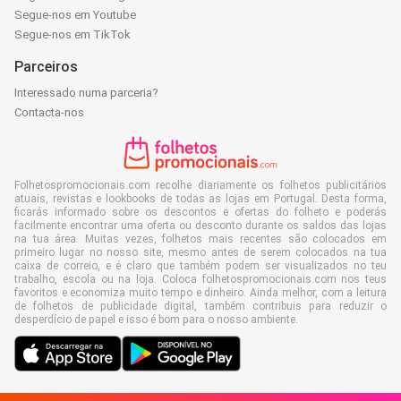
Segue-nos em Youtube
Segue-nos em TikTok
Parceiros
Interessado numa parceria?
Contacta-nos
Folhetospromocionais.com recolhe diariamente os folhetos publicitários
atuais, revistas e lookbooks de todas as lojas em Portugal. Desta forma,
ficarás informado sobre os descontos e ofertas do folheto e poderás
facilmente encontrar uma oferta ou desconto durante os saldos das lojas
na tua área. Muitas vezes, folhetos mais recentes são colocados em
primeiro lugar no nosso site, mesmo antes de serem colocados na tua
caixa de correio, e é claro que também podem ser visualizados no teu
trabalho, escola ou na loja. Coloca folhetospromocionais.com nos teus
favoritos e economiza muito tempo e dinheiro. Ainda melhor, com a leitura
de folhetos de publicidade digital, também contribuis para reduzir o
desperdício de papel e isso é bom para o nosso ambiente.