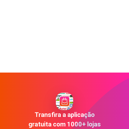
Transfira a aplicação
gratuita com 1000+ lojas