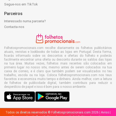
Segue-nos em TikTok
Parceiros
Interessado numa parceria?
Contacta-nos
Folhetospromocionais.com recolhe diariamente os folhetos publicitários
atuais, revistas e lookbooks de todas as lojas em Portugal. Desta forma,
ficarás informado sobre os descontos e ofertas do folheto e poderás
facilmente encontrar uma oferta ou desconto durante os saldos das lojas
na tua área. Muitas vezes, folhetos mais recentes são colocados em
primeiro lugar no nosso site, mesmo antes de serem colocados na tua
caixa de correio, e é claro que também podem ser visualizados no teu
trabalho, escola ou na loja. Coloca folhetospromocionais.com nos teus
favoritos e economiza muito tempo e dinheiro. Ainda melhor, com a leitura
de folhetos de publicidade digital, também contribuis para reduzir o
desperdício de papel e isso é bom para o nosso ambiente.
Todos os direitos reservados © Folhetospromocionais.com 2026 |
Aviso
|