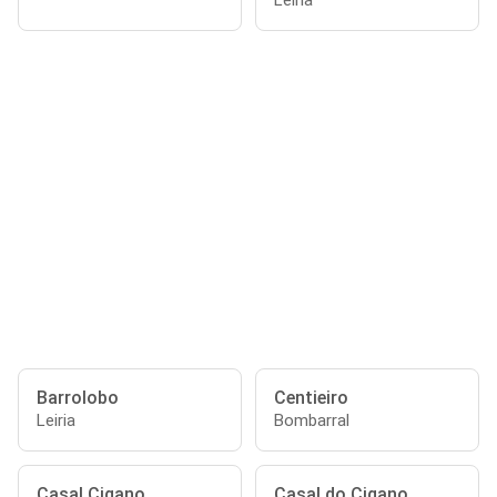
Leiria
Barrolobo
Centieiro
Leiria
Bombarral
Casal Cigano
Casal do Cigano