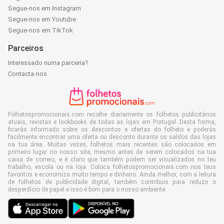
Segue-nos em Instagram
Segue-nos em Youtube
Segue-nos em TikTok
Parceiros
Interessado numa parceria?
Contacta-nos
Folhetospromocionais.com recolhe diariamente os folhetos publicitários
atuais, revistas e lookbooks de todas as lojas em Portugal. Desta forma,
ficarás informado sobre os descontos e ofertas do folheto e poderás
facilmente encontrar uma oferta ou desconto durante os saldos das lojas
na tua área. Muitas vezes, folhetos mais recentes são colocados em
primeiro lugar no nosso site, mesmo antes de serem colocados na tua
caixa de correio, e é claro que também podem ser visualizados no teu
trabalho, escola ou na loja. Coloca folhetospromocionais.com nos teus
favoritos e economiza muito tempo e dinheiro. Ainda melhor, com a leitura
de folhetos de publicidade digital, também contribuis para reduzir o
desperdício de papel e isso é bom para o nosso ambiente.