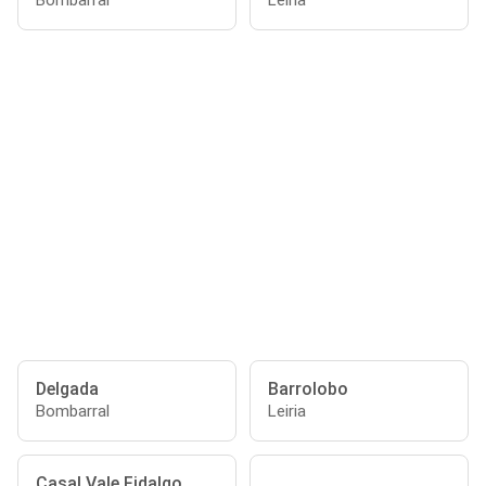
Bombarral
Leiria
Delgada
Barrolobo
Bombarral
Leiria
Casal Vale Fidalgo