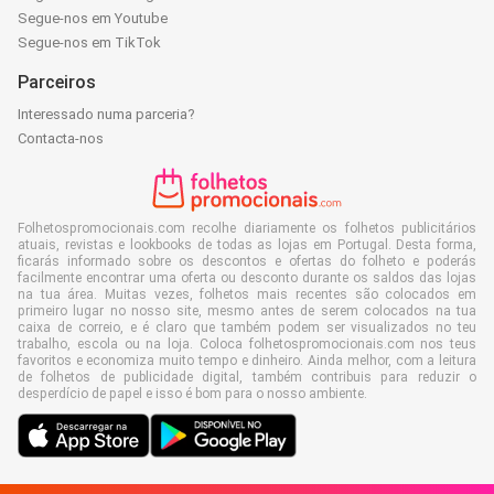
Segue-nos em Youtube
Segue-nos em TikTok
Parceiros
Interessado numa parceria?
Contacta-nos
Folhetospromocionais.com recolhe diariamente os folhetos publicitários
atuais, revistas e lookbooks de todas as lojas em Portugal. Desta forma,
ficarás informado sobre os descontos e ofertas do folheto e poderás
facilmente encontrar uma oferta ou desconto durante os saldos das lojas
na tua área. Muitas vezes, folhetos mais recentes são colocados em
primeiro lugar no nosso site, mesmo antes de serem colocados na tua
caixa de correio, e é claro que também podem ser visualizados no teu
trabalho, escola ou na loja. Coloca folhetospromocionais.com nos teus
favoritos e economiza muito tempo e dinheiro. Ainda melhor, com a leitura
de folhetos de publicidade digital, também contribuis para reduzir o
desperdício de papel e isso é bom para o nosso ambiente.