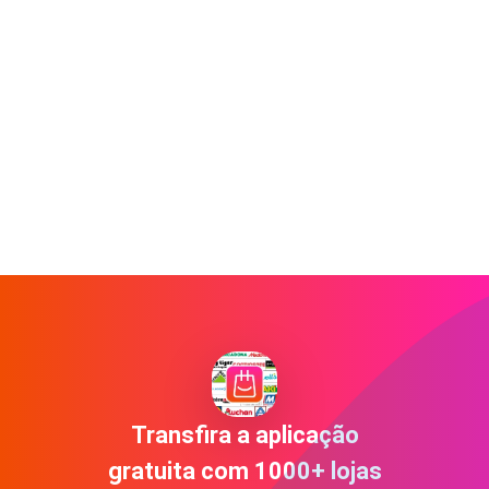
Transfira a aplicação
gratuita com 1000+ lojas