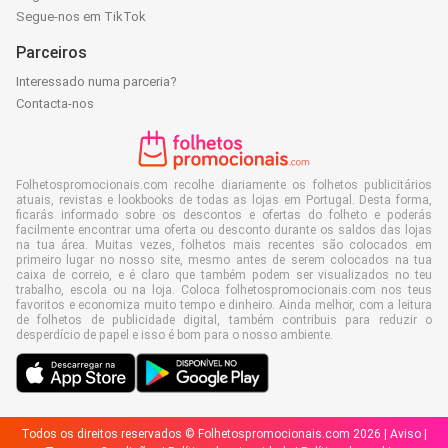
Segue-nos em TikTok
Parceiros
Interessado numa parceria?
Contacta-nos
Folhetospromocionais.com recolhe diariamente os folhetos publicitários
atuais, revistas e lookbooks de todas as lojas em Portugal. Desta forma,
ficarás informado sobre os descontos e ofertas do folheto e poderás
facilmente encontrar uma oferta ou desconto durante os saldos das lojas
na tua área. Muitas vezes, folhetos mais recentes são colocados em
primeiro lugar no nosso site, mesmo antes de serem colocados na tua
caixa de correio, e é claro que também podem ser visualizados no teu
trabalho, escola ou na loja. Coloca folhetospromocionais.com nos teus
favoritos e economiza muito tempo e dinheiro. Ainda melhor, com a leitura
de folhetos de publicidade digital, também contribuis para reduzir o
desperdício de papel e isso é bom para o nosso ambiente.
Todos os direitos reservados © Folhetospromocionais.com 2026 |
Aviso
|