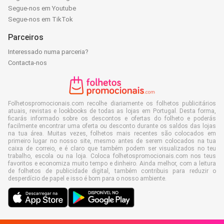
Segue-nos em Youtube
Segue-nos em TikTok
Parceiros
Interessado numa parceria?
Contacta-nos
Folhetospromocionais.com recolhe diariamente os folhetos publicitários
atuais, revistas e lookbooks de todas as lojas em Portugal. Desta forma,
ficarás informado sobre os descontos e ofertas do folheto e poderás
facilmente encontrar uma oferta ou desconto durante os saldos das lojas
na tua área. Muitas vezes, folhetos mais recentes são colocados em
primeiro lugar no nosso site, mesmo antes de serem colocados na tua
caixa de correio, e é claro que também podem ser visualizados no teu
trabalho, escola ou na loja. Coloca folhetospromocionais.com nos teus
favoritos e economiza muito tempo e dinheiro. Ainda melhor, com a leitura
de folhetos de publicidade digital, também contribuis para reduzir o
desperdício de papel e isso é bom para o nosso ambiente.