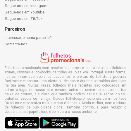
Segue-nos em Instagram
Segue-nos em Youtube
Segue-nos em TikTok
Parceiros
Interessado numa parceria?
Contacta-nos
Folhetospromocionais.com recolhe diariamente os folhetos publicitários
atuais, revistas e lookbooks de todas as lojas em Portugal. Desta forma,
ficarás informado sobre os descontos e ofertas do folheto e poderás
facilmente encontrar uma oferta ou desconto durante os saldos das lojas
na tua área. Muitas vezes, folhetos mais recentes são colocados em
primeiro lugar no nosso site, mesmo antes de serem colocados na tua
caixa de correio, e é claro que também podem ser visualizados no teu
trabalho, escola ou na loja. Coloca folhetospromocionais.com nos teus
favoritos e economiza muito tempo e dinheiro. Ainda melhor, com a leitura
de folhetos de publicidade digital, também contribuis para reduzir o
desperdício de papel e isso é bom para o nosso ambiente.