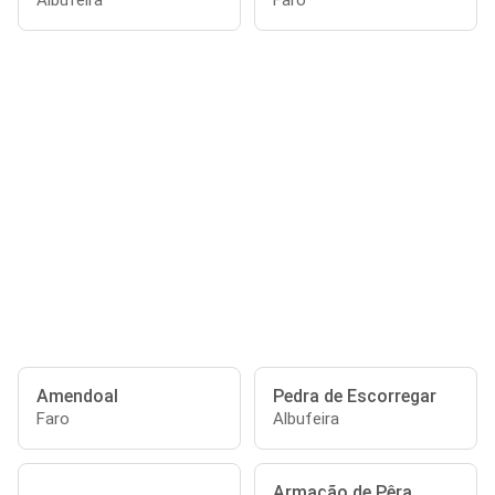
Albufeira
Faro
Amendoal
Pedra de Escorregar
Faro
Albufeira
Armação de Pêra