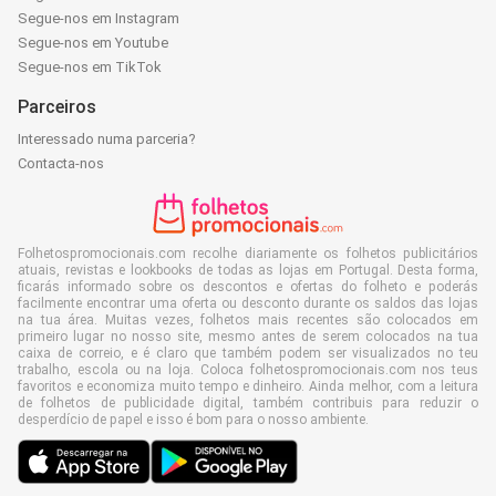
Segue-nos em Instagram
Segue-nos em Youtube
Segue-nos em TikTok
Parceiros
Interessado numa parceria?
Contacta-nos
Folhetospromocionais.com recolhe diariamente os folhetos publicitários
atuais, revistas e lookbooks de todas as lojas em Portugal. Desta forma,
ficarás informado sobre os descontos e ofertas do folheto e poderás
facilmente encontrar uma oferta ou desconto durante os saldos das lojas
na tua área. Muitas vezes, folhetos mais recentes são colocados em
primeiro lugar no nosso site, mesmo antes de serem colocados na tua
caixa de correio, e é claro que também podem ser visualizados no teu
trabalho, escola ou na loja. Coloca folhetospromocionais.com nos teus
favoritos e economiza muito tempo e dinheiro. Ainda melhor, com a leitura
de folhetos de publicidade digital, também contribuis para reduzir o
desperdício de papel e isso é bom para o nosso ambiente.