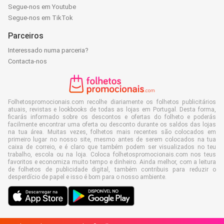
Segue-nos em Youtube
Segue-nos em TikTok
Parceiros
Interessado numa parceria?
Contacta-nos
Folhetospromocionais.com recolhe diariamente os folhetos publicitários
atuais, revistas e lookbooks de todas as lojas em Portugal. Desta forma,
ficarás informado sobre os descontos e ofertas do folheto e poderás
facilmente encontrar uma oferta ou desconto durante os saldos das lojas
na tua área. Muitas vezes, folhetos mais recentes são colocados em
primeiro lugar no nosso site, mesmo antes de serem colocados na tua
caixa de correio, e é claro que também podem ser visualizados no teu
trabalho, escola ou na loja. Coloca folhetospromocionais.com nos teus
favoritos e economiza muito tempo e dinheiro. Ainda melhor, com a leitura
de folhetos de publicidade digital, também contribuis para reduzir o
desperdício de papel e isso é bom para o nosso ambiente.