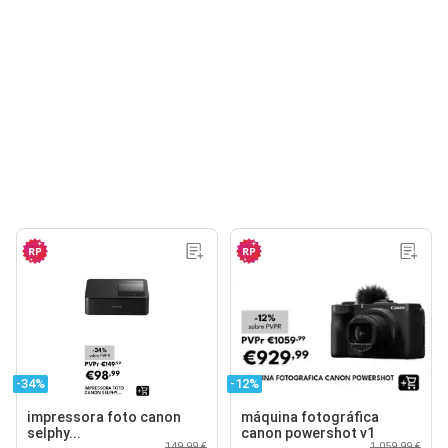
-34%
-12%
impressora foto canon
máquina fotográfica
selphy...
canon powershot v1
149,99 €
1 059,99 €