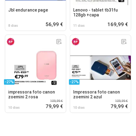
Jbl endurance page
Lenovo - tablet tb31fu
128gb +capa
56,99 €
169,99 €
8 dias
11 dias
-27%
-27%
impressora foto canon
Impressora foto canon
zoemini 2 rosa
zoemini 2 azul
109,99 €
109,99 €
79,99 €
79,99 €
10 dias
10 dias