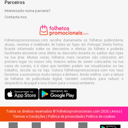
Parceiros
Interessado numa parceria?
Contacta-nos
Folhetospromocionais.com recolhe diariamente os folhetos publicitários
atuais, revistas e lookbooks de todas as lojas em Portugal. Desta forma,
ficarás informado sobre os descontos e ofertas do folheto e poderás
facilmente encontrar uma oferta ou desconto durante os saldos das lojas
na tua área. Muitas vezes, folhetos mais recentes são colocados em
primeiro lugar no nosso site, mesmo antes de serem colocados na tua
caixa de correio, e é claro que também podem ser visualizados no teu
trabalho, escola ou na loja. Coloca folhetospromocionais.com nos teus
favoritos e economiza muito tempo e dinheiro. Ainda melhor, com a leitura
de folhetos de publicidade digital, também contribuis para reduzir o
desperdício de papel e isso é bom para o nosso ambiente.
Todos os direitos reservados © Folhetospromocionais.com 2026 |
Aviso
|
Termos e Condições
|
Política de privacidade
|
Política de cookies