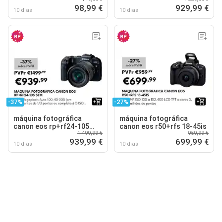
98,99 €
929,99 €
10 dias
10 dias
-37%
-27%
máquina fotográfica
máquina fotográfica
canon eos rp+rf24-105
canon eos r50+rfs 18-45is
1 499,99 €
959,99 €
stm
939,99 €
699,99 €
10 dias
10 dias