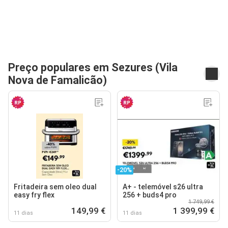
Preço populares em Sezures (Vila
Nova de Famalicão)
-20%
Fritadeira sem oleo dual
A+ - telemóvel s26 ultra
easy fry flex
256 + buds4 pro
1 749,99 €
149,99 €
1 399,99 €
11 dias
11 dias