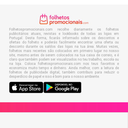
Folhetospromocionais.com recolhe diariamente os folhetos
publicitários atuais, revistas e lookbooks de todas as lojas em
Portugal. Desta forma, ficarás informado sobre os descontos e
ofertas do folheto e poderás facilmente encontrar uma oferta ou
desconto durante os saldos das lojas na tua área. Muitas vezes,
folhetos mais recentes são colocados em primeiro lugar no nosso
site, mesmo antes de serem colocados na tua caixa de correio, e é
claro que também podem ser visualizados no teu trabalho, escola ou
na loja. Coloca folhetospromocionais.com nos teus favoritos e
economiza muito tempo e dinheiro. Ainda melhor, com a leitura de
folhetos de publicidade digital, também contribuis para reduzir o
desperdício de papel e isso é bom para o nosso ambiente.