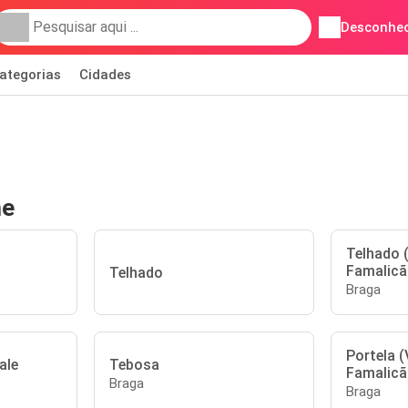
Desconhec
ategorias
Cidades
me
Telhado (
Famalicã
Telhado
Braga
Portela (
ale
Tebosa
Famalicã
Braga
Braga