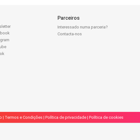
Parceiros
letter
Interessado numa parceria?
ebook
Contacta-nos
agram
ube
Tok
o
|
Termos e Condições
|
Política de privacidade
|
Política de cookies