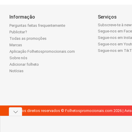
Informação
Serviços
Subscreve-te à news
Perguntas feitas frequentemente
Segue-nos em Fac
Publicitar?
Segue-nos em Inst
Todas as promoções
Segue-nos em Yout
Marcas
Segue-nos em Tik
Aplicação Folhetospromocionais.com
Sobre nós
Adicionar folheto
Notícias
Todos os direitos reservados © Folhetospromocionais.com 2026 |
Avis