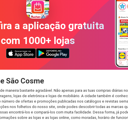
ira a aplicação gratuita
com 1000+ lojas
de São Cosme
de maneira bastante agradável. Não apenas para as tuas compras diárias n
agens, lojas de eletrónica e lojas de mobiliário. A cidade também é conheci
 número de ofertas e promoções publicadas nos catálogos e revistas seman
ções nos folhetos do nosso site, onde podes descobrir todas as marcas qu
s encontrá-los e compará-los com muita facilidade. Dessa forma, já podes 
informações sobre as lojas e as lojas online, como moradas, horário de fu