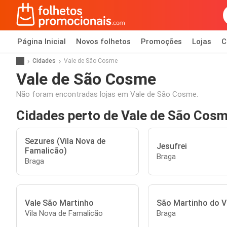
Página Inicial
Novos folhetos
Promoções
Lojas
C
Cidades
Vale de São Cosme
Vale de São Cosme
Não foram encontradas lojas em Vale de São Cosme.
Cidades perto de Vale de São Cos
Sezures (Vila Nova de
Jesufrei
Famalicão)
Braga
Braga
Vale São Martinho
São Martinho do V
Vila Nova de Famalicão
Braga