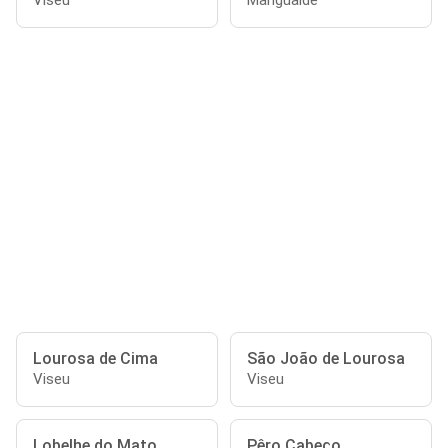
Viseu
Mangualde
Lourosa de Cima
São João de Lourosa
Viseu
Viseu
Lobelhe do Mato
Pêro Cabeço