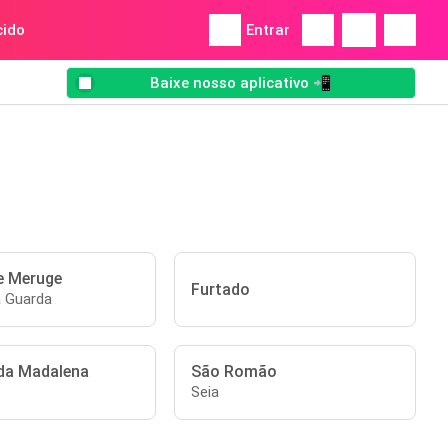
ido
Entrar
Baixe nosso aplicativo 📲
e Meruge
Furtado
a Guarda
da Madalena
São Romão
Seia