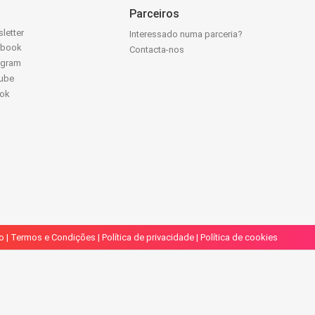
Parceiros
letter
Interessado numa parceria?
ebook
Contacta-nos
agram
ube
Tok
o
|
Termos e Condições
|
Política de privacidade
|
Política de cookies