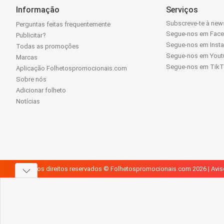
Informação
Serviços
Subscreve-te à news
Perguntas feitas frequentemente
Segue-nos em Fac
Publicitar?
Segue-nos em Inst
Todas as promoções
Segue-nos em Yout
Marcas
Segue-nos em Tik
Aplicação Folhetospromocionais.com
Sobre nós
Adicionar folheto
Notícias
Todos os direitos reservados © Folhetospromocionais.com 2026 |
Avis