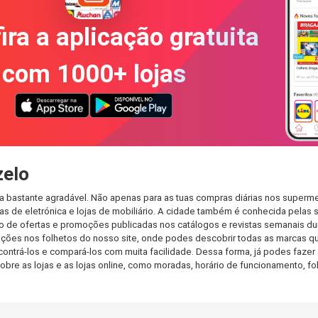
ira a aplicação gratuita
com 1000+ lojas
zelo
a bastante agradável. Não apenas para as tuas compras diárias nos superme
s de eletrónica e lojas de mobiliário. A cidade também é conhecida pelas s
de ofertas e promoções publicadas nos catálogos e revistas semanais dur
ções nos folhetos do nosso site, onde podes descobrir todas as marcas qu
rá-los e compará-los com muita facilidade. Dessa forma, já podes fazer a 
sobre as lojas e as lojas online, como moradas, horário de funcionamento,