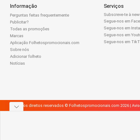
Informação
Serviços
Subscreve-te à news
Perguntas feitas frequentemente
Segue-nos em Fac
Publicitar?
Segue-nos em Inst
Todas as promoções
Segue-nos em Yout
Marcas
Segue-nos em Tik
Aplicação Folhetospromocionais.com
Sobre nós
Adicionar folheto
Notícias
Todos os direitos reservados © Folhetospromocionais.com 2026 |
Avis