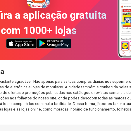
ira a aplicação gratuita
com 1000+ lojas
ha
astante agradável. Não apenas para as tuas compras diárias nos supermerca
s de eletrónica e lojas de mobiliário. A cidade também é conhecida pelas s
de ofertas e promoções publicadas nos catálogos e revistas semanais dur
ções nos folhetos do nosso site, onde podes descobrir todas as marcas qu
os e compará-los com muita facilidade. Dessa forma, já podes fazer a tua l
as lojas e as lojas online, como moradas, horário de funcionamento, folh