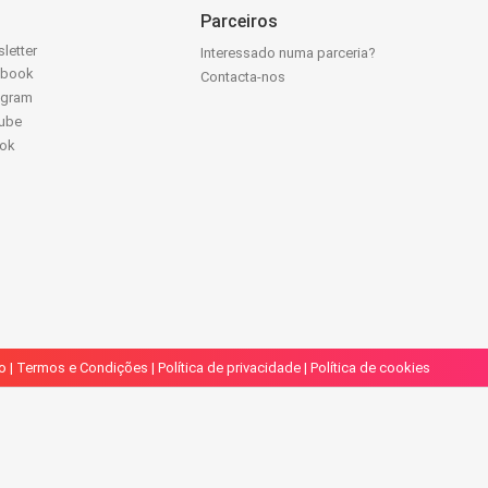
Parceiros
letter
Interessado numa parceria?
ebook
Contacta-nos
agram
ube
Tok
o
|
Termos e Condições
|
Política de privacidade
|
Política de cookies