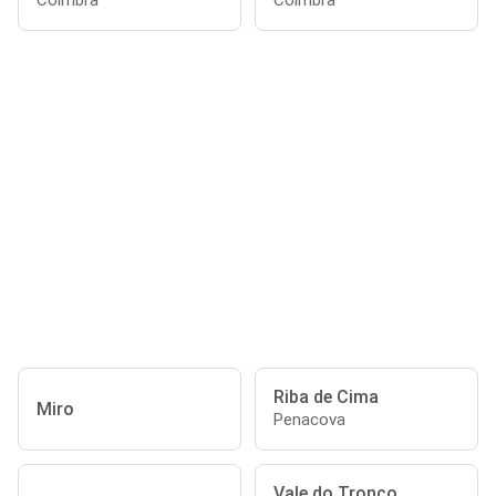
Coimbra
Coimbra
Riba de Cima
Miro
Penacova
Vale do Tronco