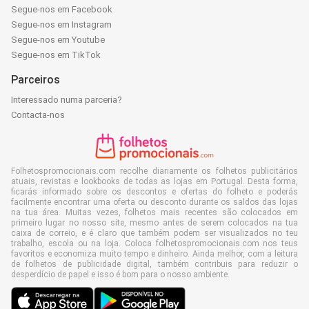
Segue-nos em Facebook
Segue-nos em Instagram
Segue-nos em Youtube
Segue-nos em TikTok
Parceiros
Interessado numa parceria?
Contacta-nos
Folhetospromocionais.com recolhe diariamente os folhetos publicitários
atuais, revistas e lookbooks de todas as lojas em Portugal. Desta forma,
ficarás informado sobre os descontos e ofertas do folheto e poderás
facilmente encontrar uma oferta ou desconto durante os saldos das lojas
na tua área. Muitas vezes, folhetos mais recentes são colocados em
primeiro lugar no nosso site, mesmo antes de serem colocados na tua
caixa de correio, e é claro que também podem ser visualizados no teu
trabalho, escola ou na loja. Coloca folhetospromocionais.com nos teus
favoritos e economiza muito tempo e dinheiro. Ainda melhor, com a leitura
de folhetos de publicidade digital, também contribuis para reduzir o
desperdício de papel e isso é bom para o nosso ambiente.