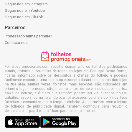
Segue-nos em Instagram
Segue-nos em Youtube
Segue-nos em TikTok
Parceiros
Interessado numa parceria?
Contacta-nos
Folhetospromocionais.com recolhe diariamente os folhetos publicitários
atuais, revistas e lookbooks de todas as lojas em Portugal. Desta forma,
ficarás informado sobre os descontos e ofertas do folheto e poderás
facilmente encontrar uma oferta ou desconto durante os saldos das lojas
na tua área. Muitas vezes, folhetos mais recentes são colocados em
primeiro lugar no nosso site, mesmo antes de serem colocados na tua
caixa de correio, e é claro que também podem ser visualizados no teu
trabalho, escola ou na loja. Coloca folhetospromocionais.com nos teus
favoritos e economiza muito tempo e dinheiro. Ainda melhor, com a leitura
de folhetos de publicidade digital, também contribuis para reduzir o
desperdício de papel e isso é bom para o nosso ambiente.