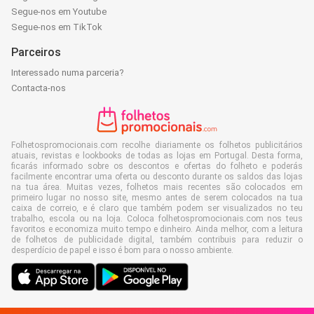
Segue-nos em Youtube
Segue-nos em TikTok
Parceiros
Interessado numa parceria?
Contacta-nos
Folhetospromocionais.com recolhe diariamente os folhetos publicitários
atuais, revistas e lookbooks de todas as lojas em Portugal. Desta forma,
ficarás informado sobre os descontos e ofertas do folheto e poderás
facilmente encontrar uma oferta ou desconto durante os saldos das lojas
na tua área. Muitas vezes, folhetos mais recentes são colocados em
primeiro lugar no nosso site, mesmo antes de serem colocados na tua
caixa de correio, e é claro que também podem ser visualizados no teu
trabalho, escola ou na loja. Coloca folhetospromocionais.com nos teus
favoritos e economiza muito tempo e dinheiro. Ainda melhor, com a leitura
de folhetos de publicidade digital, também contribuis para reduzir o
desperdício de papel e isso é bom para o nosso ambiente.