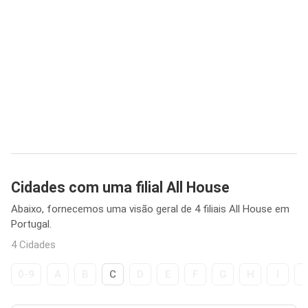
Cidades com uma filial All House
Abaixo, fornecemos uma visão geral de 4 filiais All House em
Portugal.
4 Cidades
0-9
A
B
C
D
E
F
G
H
I