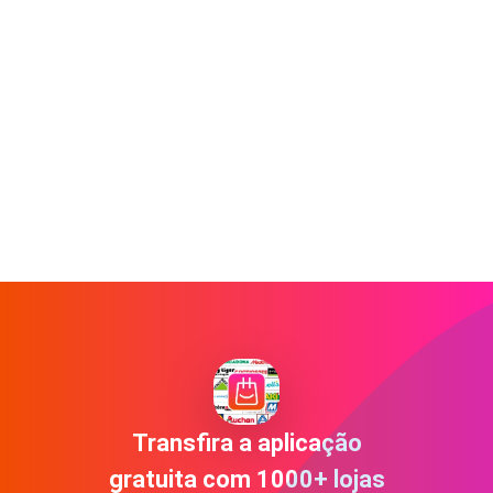
Transfira a aplicação
gratuita com 1000+ lojas