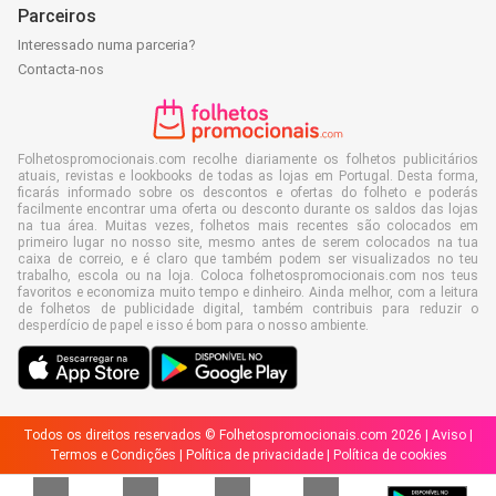
Parceiros
Interessado numa parceria?
Contacta-nos
Folhetospromocionais.com recolhe diariamente os folhetos publicitários
atuais, revistas e lookbooks de todas as lojas em Portugal. Desta forma,
ficarás informado sobre os descontos e ofertas do folheto e poderás
facilmente encontrar uma oferta ou desconto durante os saldos das lojas
na tua área. Muitas vezes, folhetos mais recentes são colocados em
primeiro lugar no nosso site, mesmo antes de serem colocados na tua
caixa de correio, e é claro que também podem ser visualizados no teu
trabalho, escola ou na loja. Coloca folhetospromocionais.com nos teus
favoritos e economiza muito tempo e dinheiro. Ainda melhor, com a leitura
de folhetos de publicidade digital, também contribuis para reduzir o
desperdício de papel e isso é bom para o nosso ambiente.
Todos os direitos reservados © Folhetospromocionais.com 2026 |
Aviso
|
Termos e Condições
|
Política de privacidade
|
Política de cookies