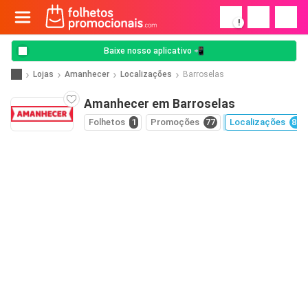
!
Baixe nosso aplicativo 📲
Lojas
Amanhecer
Localizações
Barroselas
Amanhecer em Barroselas
Folhetos
1
Promoções
77
Localizações
84