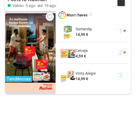
Válido: 5 ago. até 19 ago.
Must-haves
Somersby
14,99 €
Cerveja
4,59 €
Vista Alegre
Tendências
14,99 €