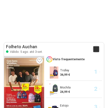
Folheto Auchan
Válido: 5 ago. até 3 set.
Visto frequentemente
Trolley
36,99 €
Mochila
24,99 €
Estojo