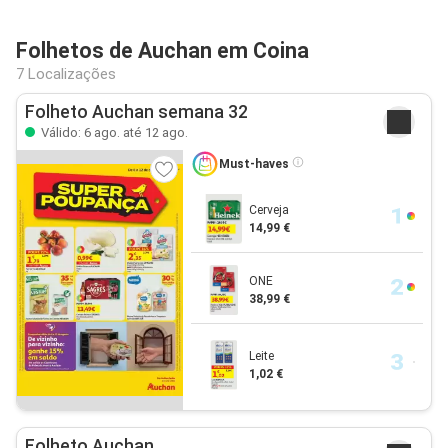
Folhetos de Auchan em Coina
7 Localizações
Folheto Auchan semana 32
Válido: 6 ago. até 12 ago.
Must-haves
Cerveja
14,99 €
ONE
38,99 €
Leite
1,02 €
Folheto Auchan