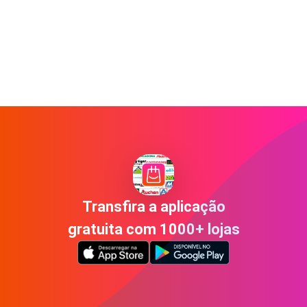
Transfira a aplicação
gratuita com 1000+ lojas