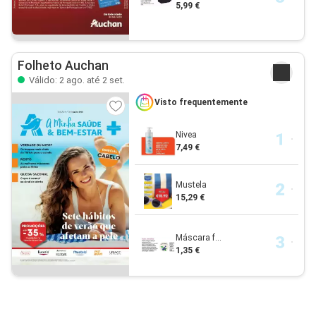
5,99 €
Folheto Auchan
Válido: 2 ago. até 2 set.
Visto frequentemente
Nivea
7,49 €
Mustela
15,29 €
Máscara f...
1,35 €