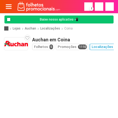
!
Baixe nosso aplicativo 📲
Lojas
Auchan
Localizações
Coina
Auchan em Coina
Folhetos
5
Promoções
1110
Localizações
3