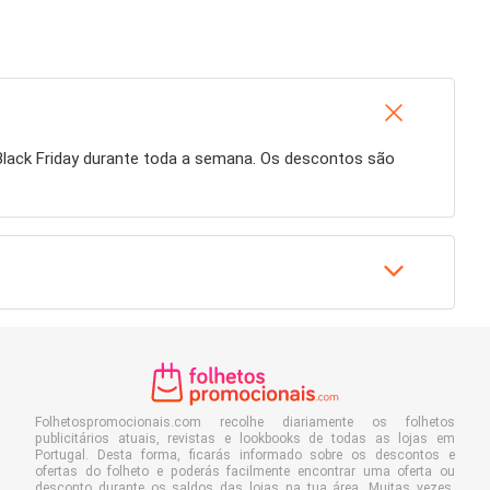
Black Friday durante toda a semana. Os descontos são
Folhetospromocionais.com recolhe diariamente os folhetos
publicitários atuais, revistas e lookbooks de todas as lojas em
Portugal. Desta forma, ficarás informado sobre os descontos e
ofertas do folheto e poderás facilmente encontrar uma oferta ou
desconto durante os saldos das lojas na tua área. Muitas vezes,