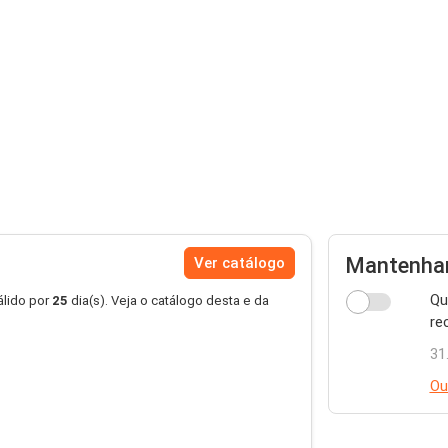
Mantenha
Ver catálogo
Qu
lido por
25
dia(s). Veja o catálogo desta e da
re
31
Ou