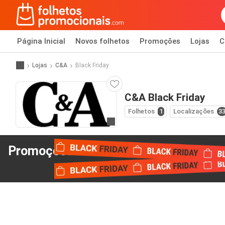
Página Inicial
Novos folhetos
Promoções
Lojas
C
Lojas
C&A
Black Friday
C&A Black Friday
Folhetos
1
Localizações
3
Ir para o website
Promoções Black Friday
de C&A