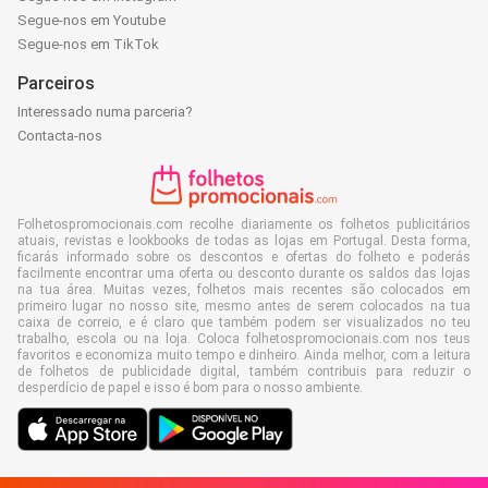
Segue-nos em Youtube
Segue-nos em TikTok
Parceiros
Interessado numa parceria?
Contacta-nos
Folhetospromocionais.com recolhe diariamente os folhetos publicitários
atuais, revistas e lookbooks de todas as lojas em Portugal. Desta forma,
ficarás informado sobre os descontos e ofertas do folheto e poderás
facilmente encontrar uma oferta ou desconto durante os saldos das lojas
na tua área. Muitas vezes, folhetos mais recentes são colocados em
primeiro lugar no nosso site, mesmo antes de serem colocados na tua
caixa de correio, e é claro que também podem ser visualizados no teu
trabalho, escola ou na loja. Coloca folhetospromocionais.com nos teus
favoritos e economiza muito tempo e dinheiro. Ainda melhor, com a leitura
de folhetos de publicidade digital, também contribuis para reduzir o
desperdício de papel e isso é bom para o nosso ambiente.