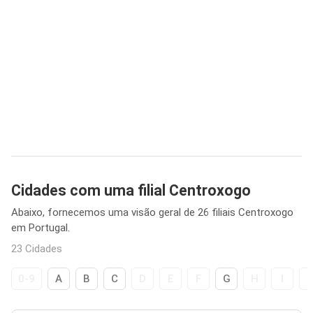
Cidades com uma filial Centroxogo
Abaixo, fornecemos uma visão geral de 26 filiais Centroxogo
em Portugal.
23 Cidades
0-9
A
B
C
D
E
F
G
H
I