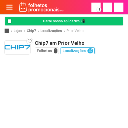
!
Baixe nosso aplicativo 📲
Lojas
Chip7
Localizações
Prior Velho
Chip7 em Prior Velho
Folhetos
1
Localizações
49