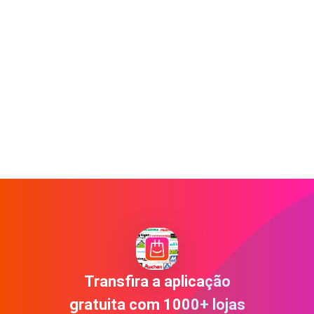
Transfira a aplicação
gratuita com 1000+ lojas