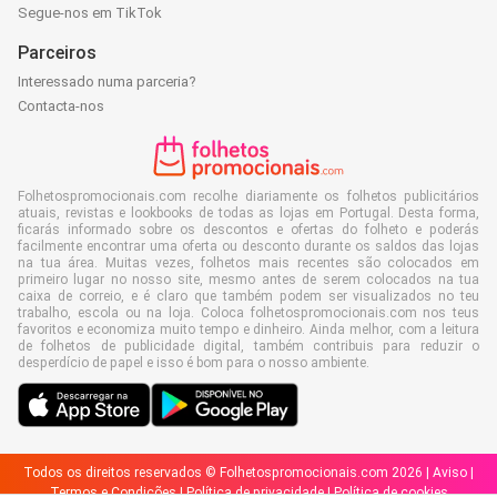
Segue-nos em TikTok
Parceiros
Interessado numa parceria?
Contacta-nos
Folhetospromocionais.com recolhe diariamente os folhetos publicitários
atuais, revistas e lookbooks de todas as lojas em Portugal. Desta forma,
ficarás informado sobre os descontos e ofertas do folheto e poderás
facilmente encontrar uma oferta ou desconto durante os saldos das lojas
na tua área. Muitas vezes, folhetos mais recentes são colocados em
primeiro lugar no nosso site, mesmo antes de serem colocados na tua
caixa de correio, e é claro que também podem ser visualizados no teu
trabalho, escola ou na loja. Coloca folhetospromocionais.com nos teus
favoritos e economiza muito tempo e dinheiro. Ainda melhor, com a leitura
de folhetos de publicidade digital, também contribuis para reduzir o
desperdício de papel e isso é bom para o nosso ambiente.
Todos os direitos reservados © Folhetospromocionais.com 2026 |
Aviso
|
Termos e Condições
|
Política de privacidade
|
Política de cookies