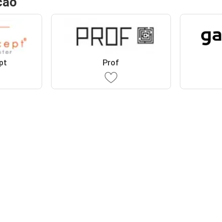
cão
pt
Prof