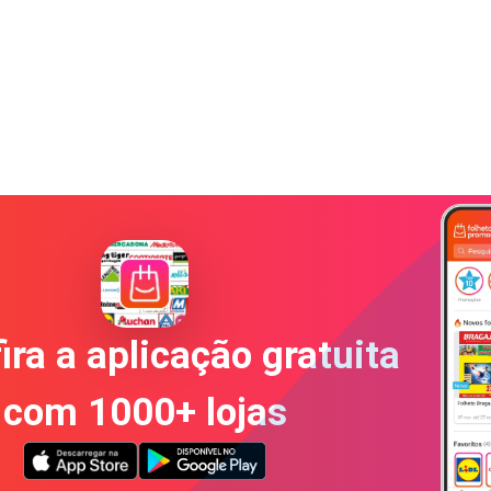
ira a aplicação gratuita
com 1000+ lojas