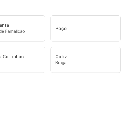
ente
Poço
 de Famalicão
s Curtinhas
Outiz
Braga