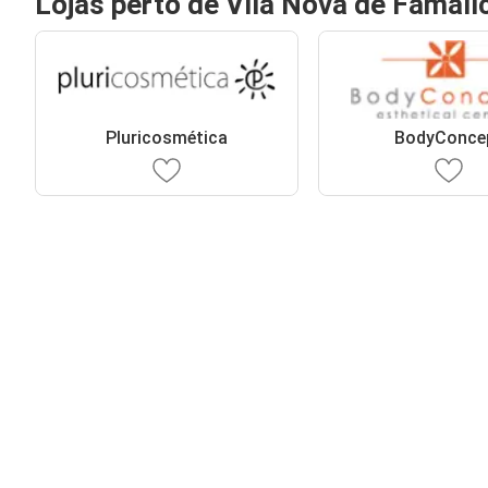
Lojas perto de Vila Nova de Famali
Pluricosmética
BodyConce