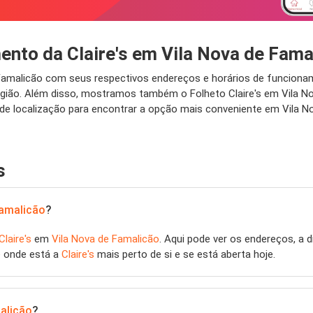
ento da Claire's em Vila Nova de Fama
e Famalicão com seus respectivos endereços e horários de funciona
egião. Além disso, mostramos também o Folheto Claire's em Vila No
e localização para encontrar a opção mais conveniente em Vila No
s
Famalicão
?
Claire's
em
Vila Nova de Famalicão
. Aqui pode ver os endereços, a d
e onde está a
Claire's
mais perto de si e se está aberta hoje.
alicão
?