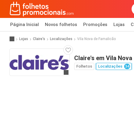
Página Inicial
Novos folhetos
Promoções
Lojas
C
Lojas
Claire's
Localizações
Vila Nova de Famalicão
Claire's em Vila Nova
Folhetos
Localizações
34
Ir para o website