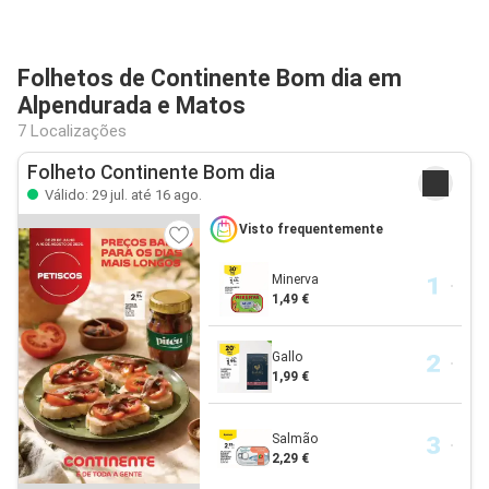
Folhetos de Continente Bom dia em
Alpendurada e Matos
7 Localizações
Folheto Continente Bom dia
Válido: 29 jul. até 16 ago.
Visto frequentemente
Minerva
1,49 €
Gallo
1,99 €
Salmão
2,29 €