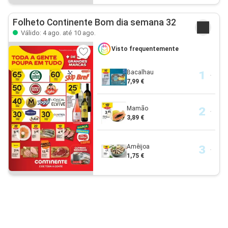
Folheto Continente Bom dia semana 32
Válido: 4 ago. até 10 ago.
Visto frequentemente
Bacalhau
7,99 €
Mamão
3,89 €
Amêijoa
1,75 €