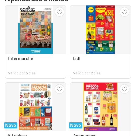
Intermarché
Lidl
Válido por 5 dias
Válido por 2 dias
Novo
Novo
E.Leclerc
Amanhecer