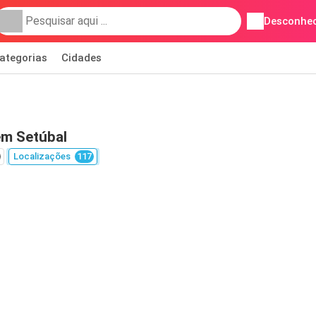
Desconhec
ategorias
Cidades
em Setúbal
Localizações
117