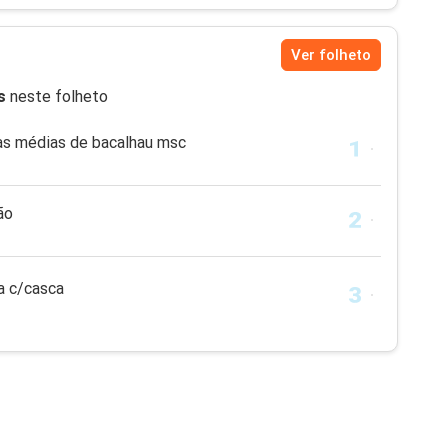
Ver folheto
s
neste folheto
as médias de bacalhau msc
ão
a c/casca