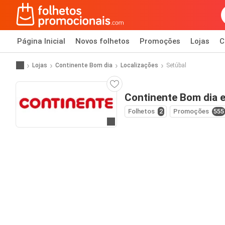
Página Inicial
Novos folhetos
Promoções
Lojas
C
Lojas
Continente Bom dia
Localizações
Setúbal
Continente Bom dia 
Folhetos
2
Promoções
555
Ir para o website