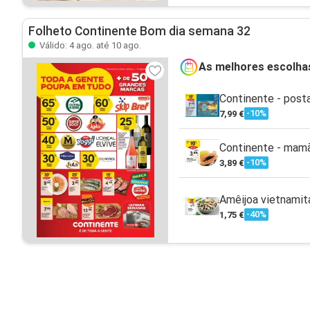
Folheto Continente Bom dia semana 32
Válido: 4 ago. até 10 ago.
As melhores escolha
Continente - post
-10%
7,99 €
Continente - mam
-10%
3,89 €
Amêijoa vietnamit
-40%
1,75 €