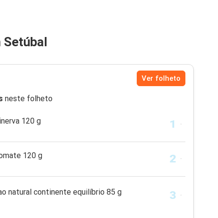
 Setúbal
Ver folheto
s
neste folheto
nerva 120 g
tomate 120 g
 natural continente equilíbrio 85 g