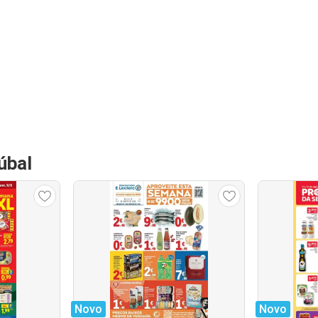
úbal
Novo
Novo