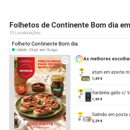
Folhetos de Continente Bom dia em
10 Localizações
Folheto Continente Bom dia
Válido: 29 jul. até 16 ago.
As melhores escolha
atum em azeite mi
1,49 €
Sardinha gallo c/ 
1,99 €
Salmão em posta ao
2,29 €