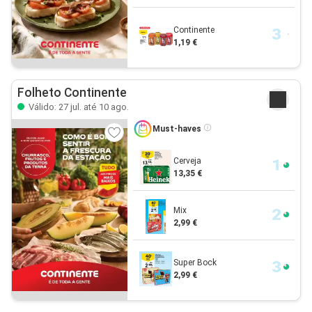
Continente
1,19 €
Folheto Continente
Válido: 27 jul. até 10 ago.
Must-haves
Cerveja
13,35 €
Mix
2,99 €
Super Bock
2,99 €