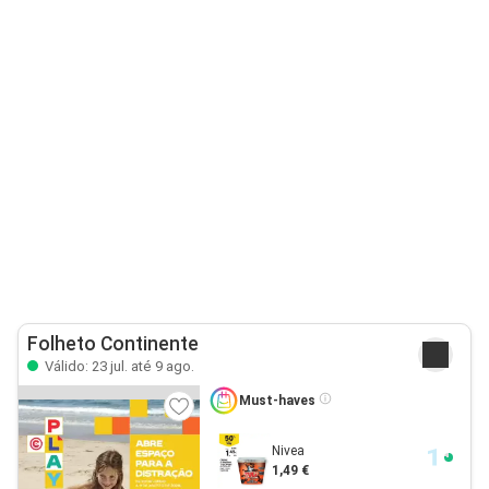
Folheto Continente
Válido: 23 jul. até 9 ago.
Must-haves
Nivea
1,49 €