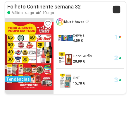
Folheto Continente semana 32
Válido: 4 ago. até 10 ago.
Must-haves
Cerveja
4,59 €
Licor Beirão
20,99 €
ONE
Tendências
15,78 €