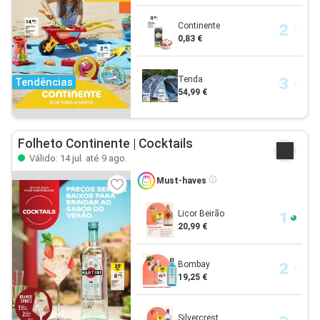
Continente
0,83 €
Tenda
Tendências
54,99 €
Folheto Continente | Cocktails
Válido: 14 jul. até 9 ago.
Must-haves
Licor Beirão
20,99 €
Bombay
19,25 €
Silvercrest