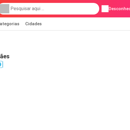
Desconhec
ategorias
Cidades
rães
3