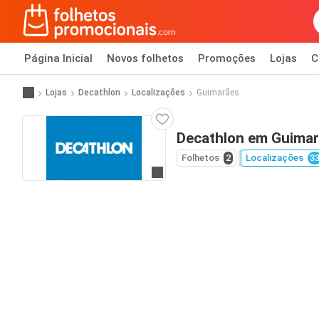
Página Inicial
Novos folhetos
Promoções
Lojas
C
Lojas
Decathlon
Localizações
Guimarães
Decathlon em Guima
Folhetos
2
Localizações
3
Ir para o website