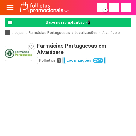
!
Baixe nosso aplicativo 📲
Lojas
Farmácias Portuguesas
Localizações
Alvaiázere
Farmácias Portuguesas em
Alvaiázere
Folhetos
1
Localizações
2547