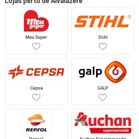
Lojas perto de Alvaiázere
Meu Super
Stihl
Cepsa
GALP
Repsol
Auchan Supermercado