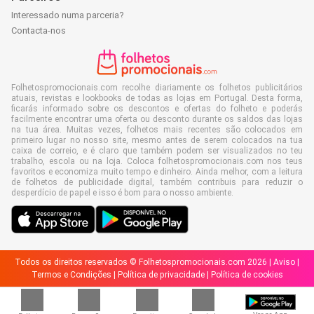
Interessado numa parceria?
Contacta-nos
Folhetospromocionais.com recolhe diariamente os folhetos publicitários
atuais, revistas e lookbooks de todas as lojas em Portugal. Desta forma,
ficarás informado sobre os descontos e ofertas do folheto e poderás
facilmente encontrar uma oferta ou desconto durante os saldos das lojas
na tua área. Muitas vezes, folhetos mais recentes são colocados em
primeiro lugar no nosso site, mesmo antes de serem colocados na tua
caixa de correio, e é claro que também podem ser visualizados no teu
trabalho, escola ou na loja. Coloca folhetospromocionais.com nos teus
favoritos e economiza muito tempo e dinheiro. Ainda melhor, com a leitura
de folhetos de publicidade digital, também contribuis para reduzir o
desperdício de papel e isso é bom para o nosso ambiente.
Todos os direitos reservados © Folhetospromocionais.com 2026 |
Aviso
|
Termos e Condições
|
Política de privacidade
|
Política de cookies