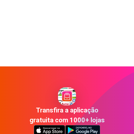
Transfira a aplicação
gratuita com 1000+ lojas