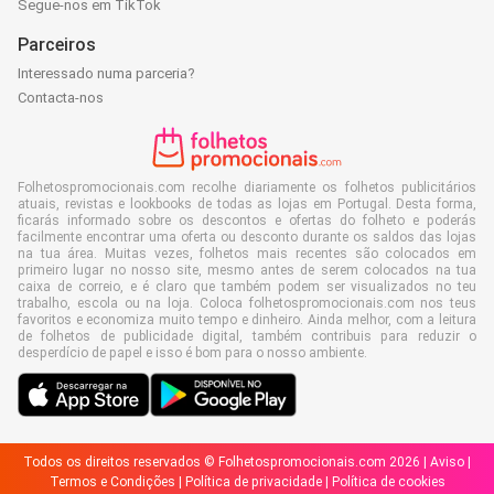
Segue-nos em TikTok
Parceiros
Interessado numa parceria?
Contacta-nos
Folhetospromocionais.com recolhe diariamente os folhetos publicitários
atuais, revistas e lookbooks de todas as lojas em Portugal. Desta forma,
ficarás informado sobre os descontos e ofertas do folheto e poderás
facilmente encontrar uma oferta ou desconto durante os saldos das lojas
na tua área. Muitas vezes, folhetos mais recentes são colocados em
primeiro lugar no nosso site, mesmo antes de serem colocados na tua
caixa de correio, e é claro que também podem ser visualizados no teu
trabalho, escola ou na loja. Coloca folhetospromocionais.com nos teus
favoritos e economiza muito tempo e dinheiro. Ainda melhor, com a leitura
de folhetos de publicidade digital, também contribuis para reduzir o
desperdício de papel e isso é bom para o nosso ambiente.
Todos os direitos reservados © Folhetospromocionais.com 2026 |
Aviso
|
Termos e Condições
|
Política de privacidade
|
Política de cookies