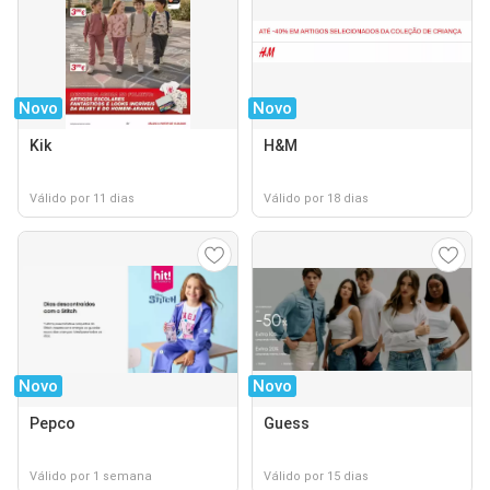
Novo
Novo
Kik
H&M
Válido por 11 dias
Válido por 18 dias
Novo
Novo
Pepco
Guess
Válido por 1 semana
Válido por 15 dias