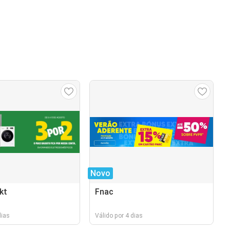
Novo
kt
Fnac
dias
Válido por 4 dias