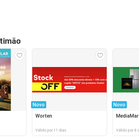
rtimão
Novo
Novo
Worten
MediaMar
Válido por 11 dias
Válido por 8 