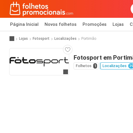
Página Inicial
Novos folhetos
Promoções
Lojas
C
Lojas
Fotosport
Localizações
Portimão
Fotosport em Portim
Folhetos
1
Localizações
3
Ir para o website