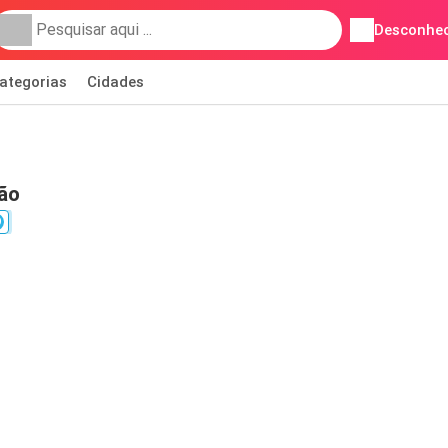
Desconhec
ategorias
Cidades
ão
9