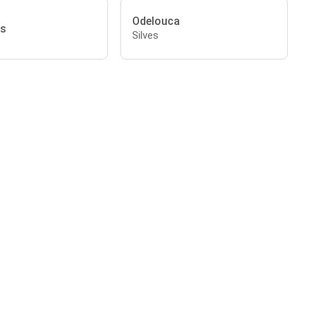
Odelouca
is
Silves