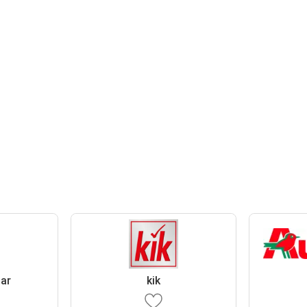
lar
kik