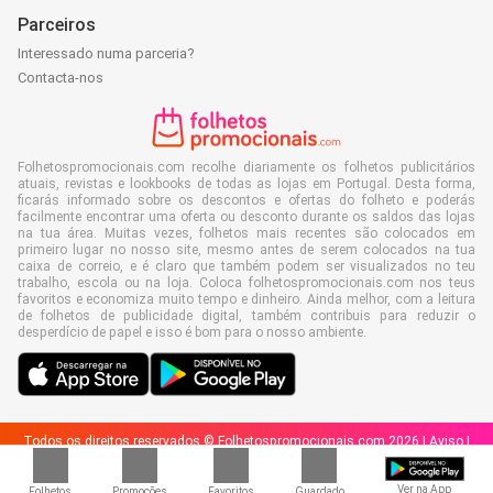
Parceiros
Interessado numa parceria?
Contacta-nos
Folhetospromocionais.com recolhe diariamente os folhetos publicitários
atuais, revistas e lookbooks de todas as lojas em Portugal. Desta forma,
ficarás informado sobre os descontos e ofertas do folheto e poderás
facilmente encontrar uma oferta ou desconto durante os saldos das lojas
na tua área. Muitas vezes, folhetos mais recentes são colocados em
primeiro lugar no nosso site, mesmo antes de serem colocados na tua
caixa de correio, e é claro que também podem ser visualizados no teu
trabalho, escola ou na loja. Coloca folhetospromocionais.com nos teus
favoritos e economiza muito tempo e dinheiro. Ainda melhor, com a leitura
de folhetos de publicidade digital, também contribuis para reduzir o
desperdício de papel e isso é bom para o nosso ambiente.
Todos os direitos reservados © Folhetospromocionais.com 2026 |
Aviso
|
Termos e Condições
|
Política de privacidade
|
Política de cookies
Ver na App
Folhetos
Promoções
Favoritos
Guardado