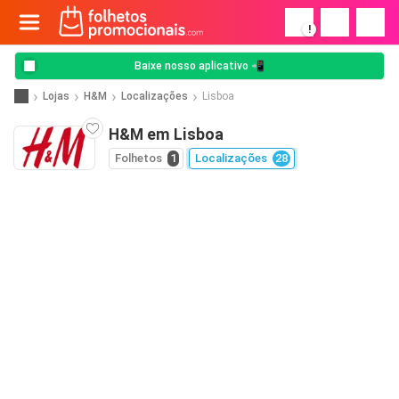
!
Baixe nosso aplicativo 📲
Lojas
H&M
Localizações
Lisboa
H&M em Lisboa
Folhetos
1
Localizações
28