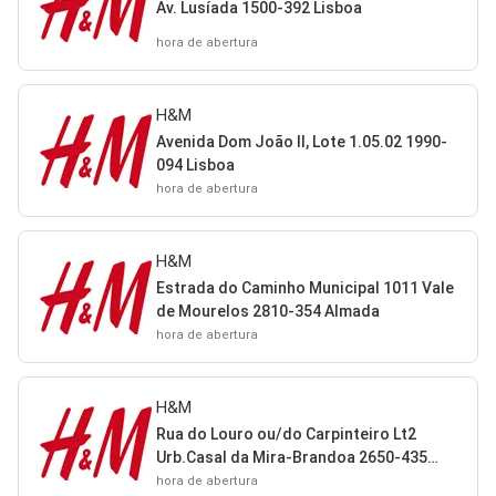
Av. Lusíada 1500-392 Lisboa
hora de abertura
H&M
Avenida Dom João II, Lote 1.05.02 1990-
094 Lisboa
hora de abertura
H&M
Estrada do Caminho Municipal 1011 Vale
de Mourelos 2810-354 Almada
hora de abertura
H&M
Rua do Louro ou/do Carpinteiro Lt2
Urb.Casal da Mira-Brandoa 2650-435
Lisboa
hora de abertura