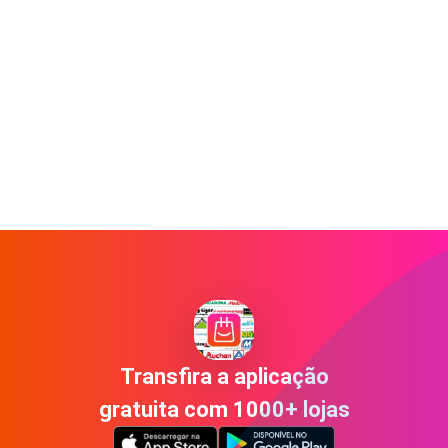
Transfira a aplicação
gratuita com 1000+ lojas