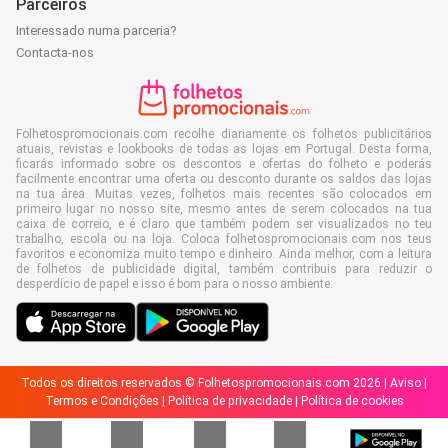
Parceiros
Interessado numa parceria?
Contacta-nos
Folhetospromocionais.com recolhe diariamente os folhetos publicitários
atuais, revistas e lookbooks de todas as lojas em Portugal. Desta forma,
ficarás informado sobre os descontos e ofertas do folheto e poderás
facilmente encontrar uma oferta ou desconto durante os saldos das lojas
na tua área. Muitas vezes, folhetos mais recentes são colocados em
primeiro lugar no nosso site, mesmo antes de serem colocados na tua
caixa de correio, e é claro que também podem ser visualizados no teu
trabalho, escola ou na loja. Coloca folhetospromocionais.com nos teus
favoritos e economiza muito tempo e dinheiro. Ainda melhor, com a leitura
de folhetos de publicidade digital, também contribuis para reduzir o
desperdício de papel e isso é bom para o nosso ambiente.
Todos os direitos reservados © Folhetospromocionais.com 2026 |
Aviso
|
Termos e Condições
|
Política de privacidade
|
Política de cookies