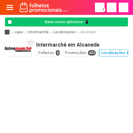
!
Baixe nosso aplicativo 📲
Lojas
Intermarché
Localizações
Alcanede
Intermarché em Alcanede
Folhetos
6
Promoções
432
Localizações
26