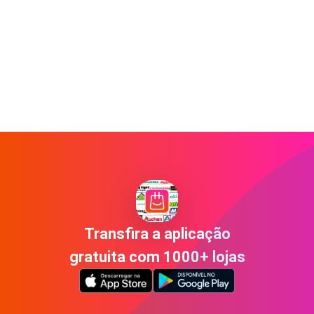
Transfira a aplicação
gratuita com 1000+ lojas