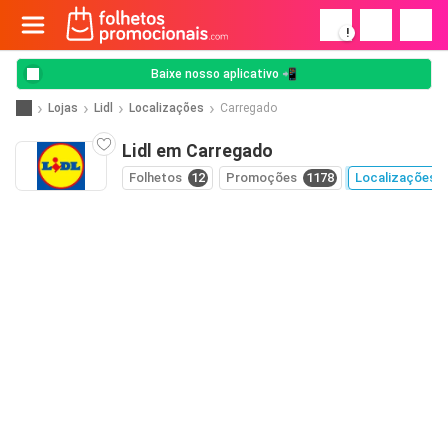
!
Baixe nosso aplicativo 📲
Lojas
Lidl
Localizações
Carregado
Lidl em Carregado
Folhetos
12
Promoções
1178
Localizações