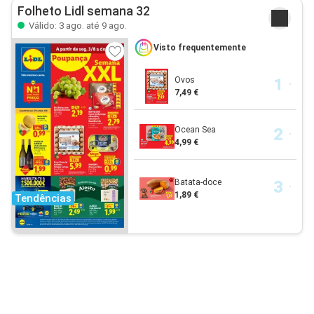
Folheto Lidl semana 32
Válido: 3 ago. até 9 ago.
Visto frequentemente
Ovos
7,49 €
Ocean Sea
4,99 €
Batata-doce
1,89 €
Tendências