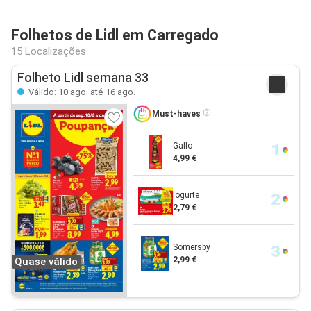
Folhetos de Lidl em Carregado
15 Localizações
Folheto Lidl semana 33
Válido: 10 ago. até 16 ago.
Must-haves
Gallo
4,99 €
Iogurte
2,79 €
Somersby
2,99 €
Quase válido