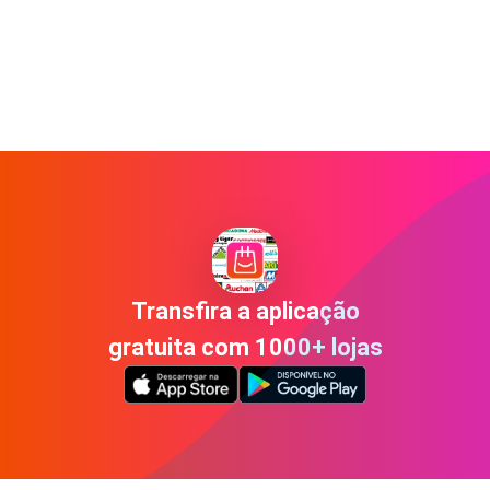
Transfira a aplicação
gratuita com 1000+ lojas