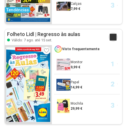
Calças
7,99 €
Tendências
Folheto Lidl | Regresso às aulas
Válido: 7 ago. até 15 set.
Visto frequentemente
Monitor
9,99 €
Papel
14,99 €
Mochila
29,99 €