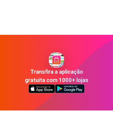
Transfira a aplicação
gratuita com 1000+ lojas