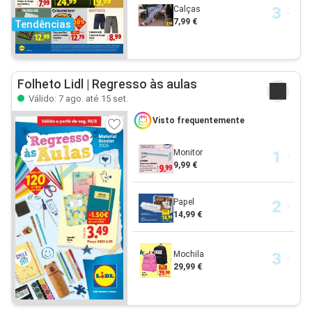
Calças
7,99 €
Tendências
Folheto Lidl | Regresso às aulas
Válido: 7 ago. até 15 set.
Visto frequentemente
Monitor
9,99 €
Papel
14,99 €
Mochila
29,99 €