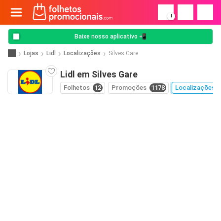
!
Baixe nosso aplicativo 📲
Lojas
Lidl
Localizações
Silves Gare
Lidl em Silves Gare
Folhetos
12
Promoções
1178
Localizações