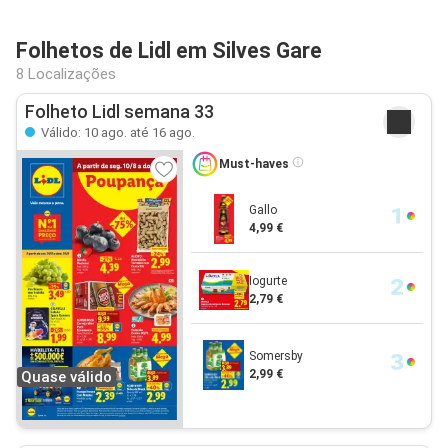
Folhetos de Lidl em Silves Gare
8 Localizações
Folheto Lidl semana 33
Válido: 10 ago. até 16 ago.
Must-haves
Gallo
4,99 €
Iogurte
2,79 €
Somersby
2,99 €
Quase válido