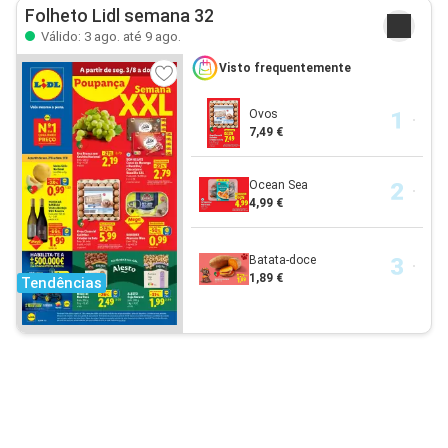
Folheto Lidl semana 32
Válido: 3 ago. até 9 ago.
Visto frequentemente
Ovos
7,49 €
Ocean Sea
4,99 €
Batata-doce
1,89 €
Tendências