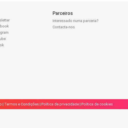
Parceiros
letter
Interessado numa parceria?
ebook
Contacta-nos
agram
ube
Tok
o
|
Termos e Condições
|
Política de privacidade
|
Política de cookies