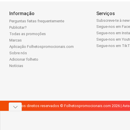
Informação
Serviços
Subscreve-te à news
Perguntas feitas frequentemente
Segue-nos em Fac
Publicitar?
Segue-nos em Inst
Todas as promoções
Segue-nos em Yout
Marcas
Segue-nos em Tik
Aplicação Folhetospromocionais.com
Sobre nós
Adicionar folheto
Notícias
Todos os direitos reservados © Folhetospromocionais.com 2026 |
Avis