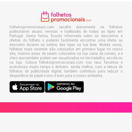
Folhetospromocionais.com recolhe diariamente os folhetos
publicitários atuais, revistas e lookbooks de todas as lojas em
Portugal. Desta forma, ficarás informado sobre os descontos e
ofertas do folheto e poderás facilmente encontrar uma oferta ou
desconto durante os saldos das lojas na tua área. Muitas vezes,
folhetos mais recentes são colocados em primeiro lugar no nosso
site, mesmo antes de serem colocados na tua caixa de correio, e é
claro que também podem ser visualizados no teu trabalho, escola ou
na loja. Coloca folhetospromocionais.com nos teus favoritos e
economiza muito tempo e dinheiro. Ainda melhor, com a leitura de
folhetos de publicidade digital, também contribuis para reduzir o
desperdício de papel e isso é bom para o nosso ambiente.