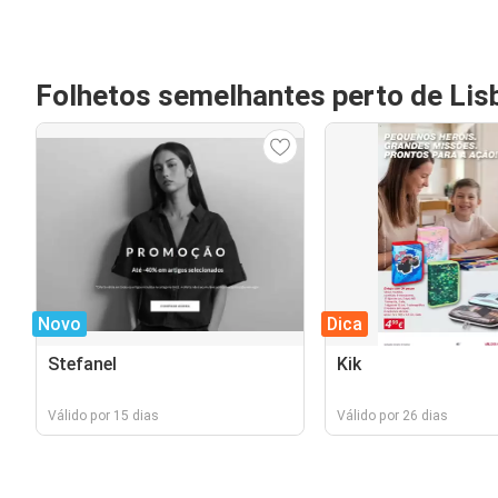
Folhetos semelhantes perto de Lis
Novo
Dica
Stefanel
Kik
Válido por 15 dias
Válido por 26 dias