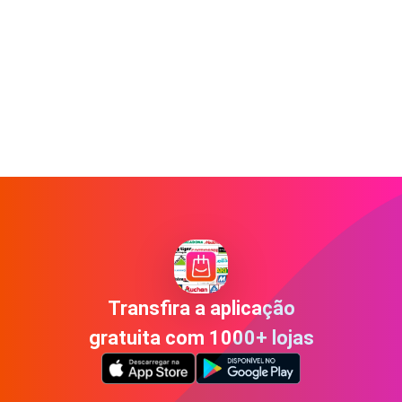
Transfira a aplicação
gratuita com 1000+ lojas