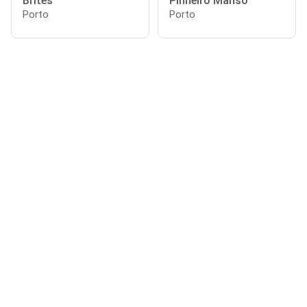
Brites
Pinheiro Manso
Porto
Porto