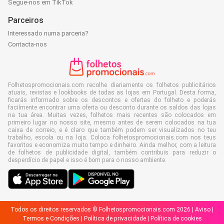
Segue-nos em TikTok
Parceiros
Interessado numa parceria?
Contacta-nos
Folhetospromocionais.com recolhe diariamente os folhetos publicitários
atuais, revistas e lookbooks de todas as lojas em Portugal. Desta forma,
ficarás informado sobre os descontos e ofertas do folheto e poderás
facilmente encontrar uma oferta ou desconto durante os saldos das lojas
na tua área. Muitas vezes, folhetos mais recentes são colocados em
primeiro lugar no nosso site, mesmo antes de serem colocados na tua
caixa de correio, e é claro que também podem ser visualizados no teu
trabalho, escola ou na loja. Coloca folhetospromocionais.com nos teus
favoritos e economiza muito tempo e dinheiro. Ainda melhor, com a leitura
de folhetos de publicidade digital, também contribuis para reduzir o
desperdício de papel e isso é bom para o nosso ambiente.
Todos os direitos reservados © Folhetospromocionais.com 2026 |
Aviso
|
Termos e Condições
|
Política de privacidade
|
Política de cookies