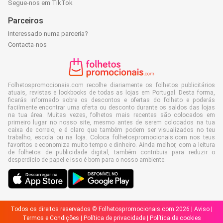
Segue-nos em TikTok
Parceiros
Interessado numa parceria?
Contacta-nos
Folhetospromocionais.com recolhe diariamente os folhetos publicitários
atuais, revistas e lookbooks de todas as lojas em Portugal. Desta forma,
ficarás informado sobre os descontos e ofertas do folheto e poderás
facilmente encontrar uma oferta ou desconto durante os saldos das lojas
na tua área. Muitas vezes, folhetos mais recentes são colocados em
primeiro lugar no nosso site, mesmo antes de serem colocados na tua
caixa de correio, e é claro que também podem ser visualizados no teu
trabalho, escola ou na loja. Coloca folhetospromocionais.com nos teus
favoritos e economiza muito tempo e dinheiro. Ainda melhor, com a leitura
de folhetos de publicidade digital, também contribuis para reduzir o
desperdício de papel e isso é bom para o nosso ambiente.
Todos os direitos reservados © Folhetospromocionais.com 2026 |
Aviso
|
Termos e Condições
|
Política de privacidade
|
Política de cookies