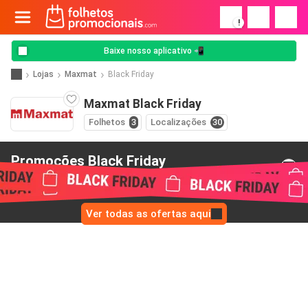
!
Baixe nosso aplicativo 📲
Lojas
Maxmat
Black Friday
Maxmat Black Friday
Folhetos
3
Localizações
30
Promoções Black Friday
de Maxmat
Ver todas as ofertas aqui